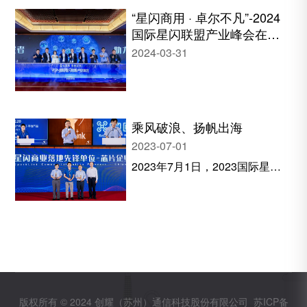
* 请填写您的信息，星号（*）表示必须填写的
“星闪商用 · 卓尔不凡”-2024
字段。
国际星闪联盟产业峰会在深
圳成功举办
* 有关我们处理的更多信息，请参阅创耀科技
2024-03-31
隐私声明。提交此表格即表示我已阅读并理解
创耀科技隐私声明。
乘风破浪、扬帆出海
2023-07-01
2023年7月1日，2023国际星闪
无线短距通信联盟启航峰会在深
圳顺利召开。来自深圳市、国家
市场监督管理总局、工业和信息
化部的领导、星闪联盟理事会成
员以及星闪联盟全体会员单位代
表共计300余人参加了本次峰
会。
版权所有 © 2024 创耀（苏州）通信科技股份有限公司
苏ICP备