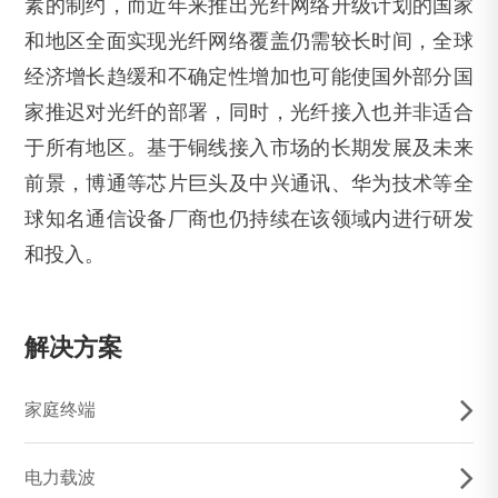
素的制约，而近年来推出光纤网络升级计划的国家
国 家
*
和地区全面实现光纤网络覆盖仍需较长时间，全球
经济增长趋缓和不确定性增加也可能使国外部分国
家推迟对光纤的部署，同时，光纤接入也并非适合
省 份
*
于所有地区。基于铜线接入市场的长期发展及未来
前景，博通等芯片巨头及中兴通讯、华为技术等全
球知名通信设备厂商也仍持续在该领域内进行研发
城 市
*
和投入。
解决方案
公 司
*
家庭终端
职 位
*
电力载波